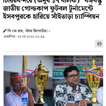
চিরিরবন্দরে (অনুর্ধ ১৭ বালক) "বঙ্গবন্ধু
জাতীয় গোল্ডকাপ ফুটবল টুর্নামেন্টে
ইসবপুরকে হারিয়ে সাঁইতাড়া চ্যাম্পিয়ন
পি কে রায়, স্টাফ রিপোর্টার।।
প্রকাশিত: ২৭ মে ২০২২ ০২:৫৯