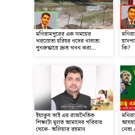
মণিরামপুরের এক সময়ের
মণির
খরস্রোতা হরিহর নদের নাব্যতা
হাসপা
পুনরুদ্ধারে দ্রুত খনন করা...
কি?
ইয়াকুব ভাই এর রাজনৈতিক
মনিরা
শিক্ষাটা মূলত আমাদের পরিবার
আযহার
থেকে- অলিয়ার রহমান
নেতা