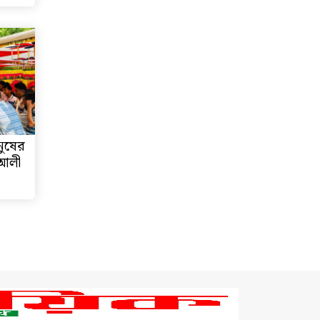
নুষের
 আলী