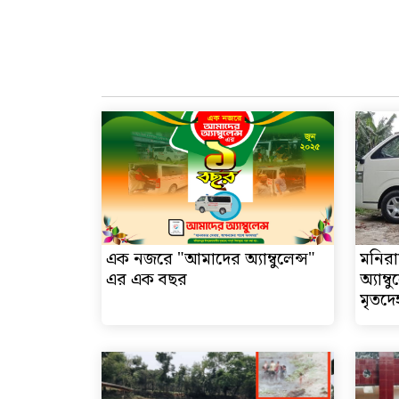
এক নজরে "আমাদের অ্যাম্বুলেন্স"
মনিরা
এর এক বছর
অ্যাম্ব
মৃতদেহ