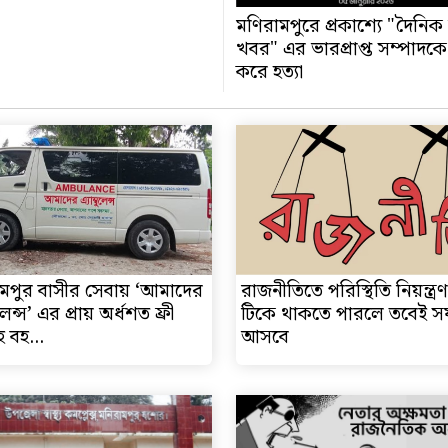
মণিরামপুরে প্রকাশ্যে "দৈনিক
খবর" এর ভারপ্রাপ্ত সম্পাদকে
করে হত্যা
মপুর বাসীর সেবায় ‘আমাদের
রাজনীতিতে পরিস্থিতি নিয়ন্ত্
ুলেন্স’ এর প্রায় অর্ধশত ফ্রী
টিকে থাকতে পারলে তবেই 
 বহ...
আসবে