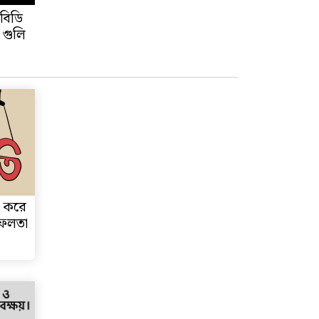
 বিডি
 গুলি
রণ করে
সফলতা