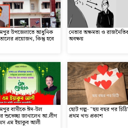
ামপুর উপজেলাতে আধুনিক
নেতার অক্ষমতা ও রাজনৈতি
তালের প্রয়োজন, কিন্তু হবে
অবক্ষয়
মপুর বাসীকে ঈদ-উল
ছোট গল্প- "ছয় বছর পর চিঠি
 শুভেচ্ছা জানালেন আ.লীগ
প্রথম খন্ড প্রকাশ
 এস এম ইয়াকুব আলী