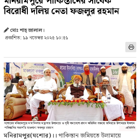
মনিরামপুরে পাকিস্তানের সাবেক
বিরোধী দলিয় নেতা ফজলুর রহমান
মোঃ শাহ্ জালাল।
প্রকাশিত: ১৯ নভেম্বর ২০২৫ ১০:৫১
মনিরামপুর(যশোর)।।
পাকিস্তান জমিয়তে উলামায়ে