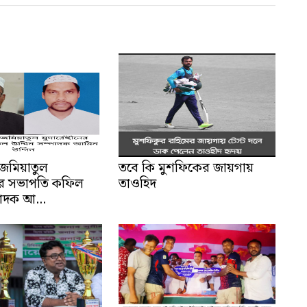
জমিয়াতুল
তবে কি মুশফিকের জায়গায়
ীনের সভাপতি কফিল
তাওহিদ
পাদক আ...