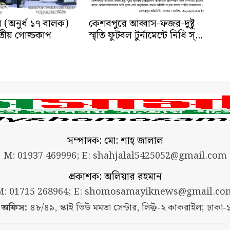
ে (অনুর্ধ ১৭ বালক)
কেশবপুরে আব্বাস-ফজর-দুষ্টু
জাতীয় গোল্ডকাপ
স্মৃতি ফুটবল টুর্নামেন্টে নিধি স্...
সম্পাদক: মো: শাহ্ জালাল
M: 01937 469996; E:
shahjalal5425052@gmail.com
প্রকাশক: অলিয়ার রহমান
M: 01715 268964; E:
shomosamayiknews@gmail.co
া অফিস:
৪৮/৪৯, স্কাই ভিউ মমতা সেন্টার, লিফ্ট-২ কাকরাইল; ঢাকা