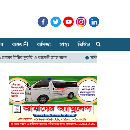
ার
রাজধানী
বাণিজ্য
স্বাস্থ্য
ভিডিও
টার দুয়ারি ও কারেন্ট জাল জব্দ
মনিরামপুরে ফ্যামিলি কার্ড কর্মসূচি