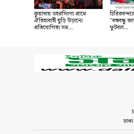
কুয়াদায় ডহরসিংগা গ্রামে
চিরিরবন্দর
ঐতিহ্যবাহী ঘুড়ি উড়ানো
"বঙ্গবন্ধু 
প্রতিযোগিতা সম...
ফুটবল...
ঢাক