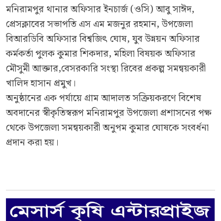
মনিরামপুর থানার অফিসার ইনচার্জ (ওসি) আবু সাঈদ,
প্রেসক্লাবের সভাপতি এস এম মজনুর রহমান, উপজেলা
বিআরডিবি অফিসার বিশ্বজিৎ ঘোষ, যুব উন্নয়ন অফিসার
কর্মকর্তা পুলক কুমার শিকদার, মহিলা বিষয়ক অফিসার
মৌসুমী আক্তার,বেসরকারি সংস্থা রিবের প্রকল্প সমন্বয়কারী
খালিদ হাসান প্রমুখ।
অনুষ্ঠানের এক পর্যায়ে গ্রাম আদালত সক্রিয়করণে বিশেষ
অবদানের স্বীকৃতিস্বরূপ মনিরামপুর উপজেলা প্রশাসনের পক্ষ
থেকে উপজেলা সমন্বয়কারী অনুপম কুমার ঘোষকে সংবর্ধনা
প্রদান করা হয়।