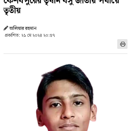
কেশবপুরের তৃষান বসু জাতীয় পর্যায়ে
তৃতীয়
অলিয়ার রহমান
প্রকাশিত: ২১ মে ২০২৪ ২০:৫৭