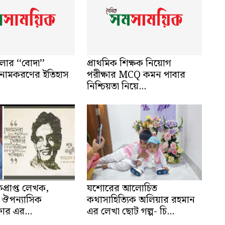
লার ‘‘বোদা’’
প্রাথমিক শিক্ষক নিয়োগ
নামকরণের ইতিহাস
পরীক্ষার MCQ কমন পাবার
নিশ্চিয়তা নিয়ে...
প্রাপ্ত লেখক,
যশোরের আলোচিত
 ও ঔপন্যাসিক
কথাসাহিত্যিক অলিয়ার রহমান
ার এর...
এর লেখা ছোট গল্প- চি...