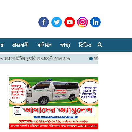
ার
রাজধানী
বাণিজ্য
স্বাস্থ্য
ভিডিও
টার দুয়ারি ও কারেন্ট জাল জব্দ
মনিরামপুরে ফ্যামিলি কার্ড কর্মসূচি