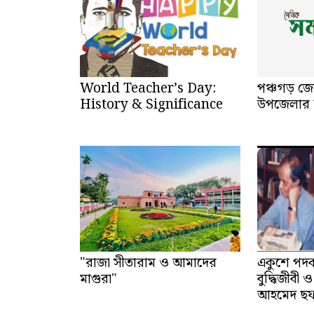
World Teacher’s Day:
পঞ্চগড় জে
History & Significance
উপজেলার 
"রাজা সীতারাম ও আমাদের
একুশে পদক
মাগুরা"
বুদ্ধিজীবী
আহমেদ ছফ