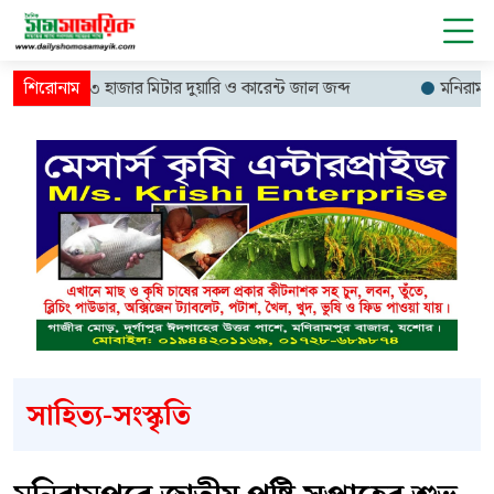
 চালিয়ে ১৩ হাজার মিটার দুয়ারি ও কারেন্ট জাল জব্দ
মনিরামপুরে ফ্য
সাহিত্য-সংস্কৃতি