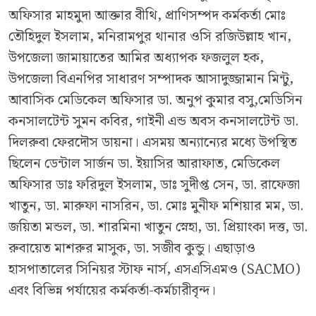
অফিসার মাহমুদা আক্তার বীথি, প্রাণিসম্পদ কর্মকর্তা মোঃ
তৌহিদুল ইসলাম, মনিরামপুর থানার ওসি রজিউল্লাহ খান,
উপজেলা জামায়াতের আমির অধ্যাপক ফজলুল হক,
উপজেলা বিএনপির সাধারণ সম্পাদক আসাদুজ্জামান মিন্টু,
আবাসিক মেডিকেল অফিসার ডা. অনুপ কুমার বসু,মেডিসিন
কনসালটেন্ট সুমন কবির, গাইনী এন্ড অবস কনসালটেন্ট ডা.
দিলরুবা ফেরদৌস ডায়না। এসময় অন্যান্যের মধ্যে উপস্থিত
ছিলেন ডেন্টাল সার্জন ডা. ইয়াসির আরাফাত, মেডিকেল
অফিসার ডাঃ ফরিদুল ইসলাম, ডাঃ সুদীপ্ত সেন, ডা. রাফেজা
খাতুন, ডা. মারুফা নাসরিন, ডা. মোঃ মুনীফ মশিয়ার মম, ডা.
জয়িতা মন্ডল, ডা. শারমিনা খাতুন স্নেহা, ডা. প্রিয়াংকা দত্ত, ডা.
রুবায়েত মাশরুর মাসুক, ডা. সজীব কুন্ডু। এছাড়াও
হাসপাতালের সিনিয়র স্টাফ নার্স, এসএসিএমও (SACMO)
এবং বিভিন্ন পর্যায়ের কর্মকর্তা-কর্মচারীবৃন্দ।